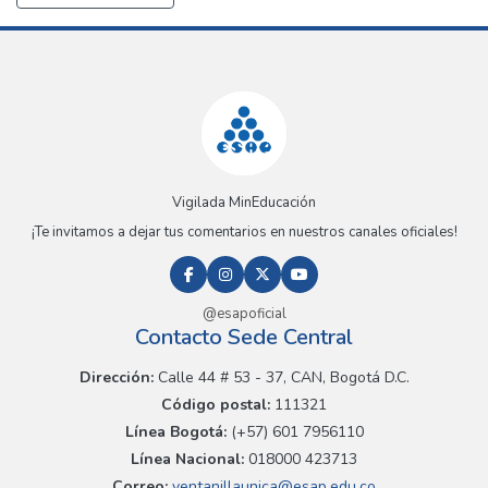
Vigilada MinEducación
¡Te invitamos a dejar tus comentarios en nuestros canales oficiales!
@esapoficial
Contacto Sede Central
Dirección:
Calle 44 # 53 - 37, CAN, Bogotá D.C.
Código postal:
111321
Línea Bogotá:
(+57) 601 7956110
Línea Nacional:
018000 423713
Correo:
ventanillaunica@esap.edu.co