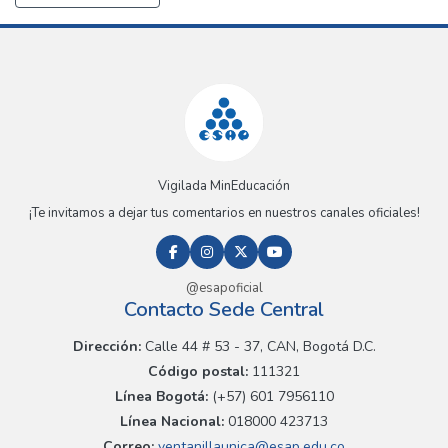
Vigilada MinEducación
¡Te invitamos a dejar tus comentarios en nuestros canales oficiales!
@esapoficial
Contacto Sede Central
Dirección:
Calle 44 # 53 - 37, CAN, Bogotá D.C.
Código postal:
111321
Línea Bogotá:
(+57) 601 7956110
Línea Nacional:
018000 423713
Correo:
ventanillaunica@esap.edu.co