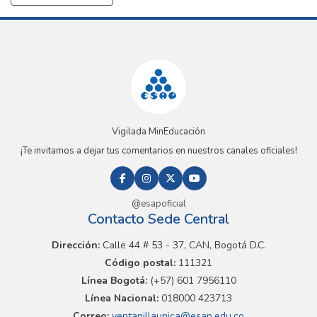
Vigilada MinEducación
¡Te invitamos a dejar tus comentarios en nuestros canales oficiales!
@esapoficial
Contacto Sede Central
Dirección:
Calle 44 # 53 - 37, CAN, Bogotá D.C.
Código postal:
111321
Línea Bogotá:
(+57) 601 7956110
Línea Nacional:
018000 423713
Correo:
ventanillaunica@esap.edu.co