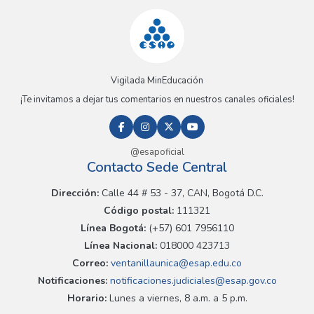
Vigilada MinEducación
¡Te invitamos a dejar tus comentarios en nuestros canales oficiales!
@esapoficial
Contacto Sede Central
Dirección:
Calle 44 # 53 - 37, CAN, Bogotá D.C.
Código postal:
111321
Línea Bogotá:
(+57) 601 7956110
Línea Nacional:
018000 423713
Correo:
ventanillaunica@esap.edu.co
Notificaciones:
notificaciones.judiciales@esap.gov.co
Horario:
Lunes a viernes, 8 a.m. a 5 p.m.