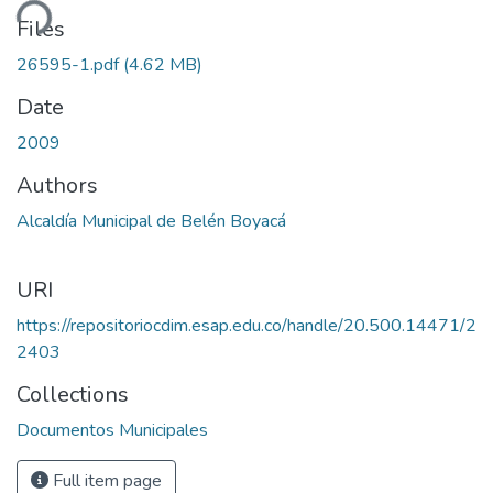
ding...
Files
26595-1.pdf
(4.62 MB)
Date
2009
Authors
Alcaldía Municipal de Belén Boyacá
URI
https://repositoriocdim.esap.edu.co/handle/20.500.14471/2
2403
Collections
Documentos Municipales
Full item page