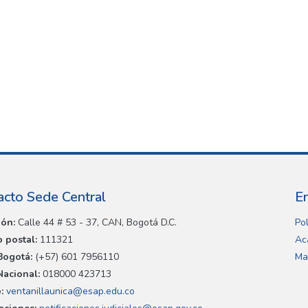
acto Sede Central
E
ión:
Calle 44 # 53 - 37, CAN, Bogotá D.C.
Pol
 postal:
111321
Ac
Bogotá:
(+57) 601 7956110
Ma
Nacional:
018000 423713
:
ventanillaunica@esap.edu.co