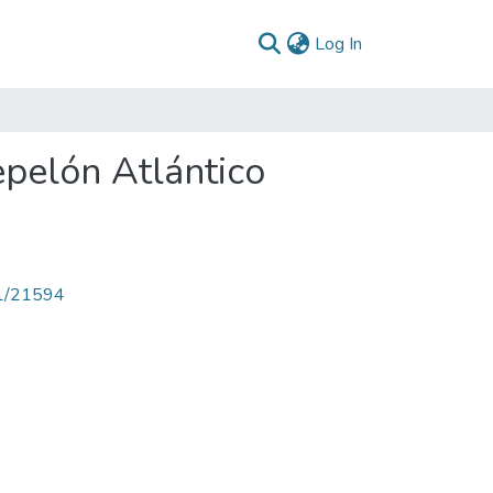
(current)
Log In
epelón Atlántico
71/21594