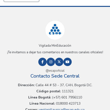
Vigilada MinEducación
¡Te invitamos a dejar tus comentarios en nuestros canales oficiales!
@esapoficial
Contacto Sede Central
Dirección:
Calle 44 # 53 - 37, CAN, Bogotá D.C.
Código postal:
111321
Línea Bogotá:
(+57) 601 7956110
Línea Nacional:
018000 423713
Correo:
ventanillaunica@esap.edu.co