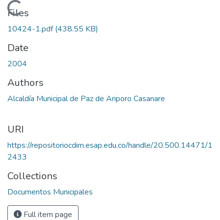
Loading...
Files
10424-1.pdf
(438.55 KB)
Date
2004
Authors
Alcaldía Municipal de Paz de Ariporo Casanare
URI
https://repositoriocdim.esap.edu.co/handle/20.500.14471/1
2433
Collections
Documentos Municipales
Full item page