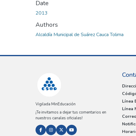
Date
2013
Authors
Alcaldía Municipal de Suárez Cauca Tolima
Cont
Direcc
Código
Línea 
Vigilada MinEducación
Línea 
¡Te invitamos a dejar tus comentarios en
Correo
nuestros canales oficiales!
Notifi
Horari