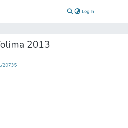
(current)
Log In
Tolima 2013
71/20735