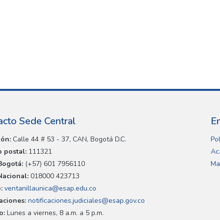
acto Sede Central
E
ión:
Calle 44 # 53 - 37, CAN, Bogotá D.C.
Pol
 postal:
111321
Ac
Bogotá:
(+57) 601 7956110
Ma
Nacional:
018000 423713
:
ventanillaunica@esap.edu.co
caciones:
notificaciones.judiciales@esap.gov.co
o:
Lunes a viernes, 8 a.m. a 5 p.m.