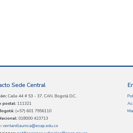
acto Sede Central
E
ión:
Calle 44 # 53 - 37, CAN, Bogotá D.C.
Pol
 postal:
111321
Ac
Bogotá:
(+57) 601 7956110
Ma
Nacional:
018000 423713
:
ventanillaunica@esap.edu.co