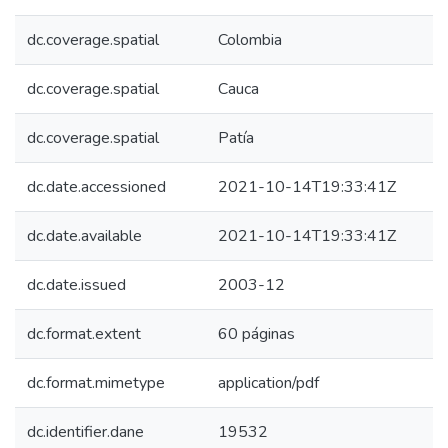
dc.coverage.spatial
Colombia
dc.coverage.spatial
Cauca
dc.coverage.spatial
Patía
dc.date.accessioned
2021-10-14T19:33:41Z
dc.date.available
2021-10-14T19:33:41Z
dc.date.issued
2003-12
dc.format.extent
60 páginas
dc.format.mimetype
application/pdf
dc.identifier.dane
19532