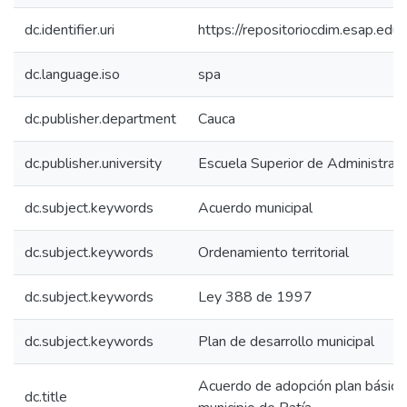
dc.identifier.uri
https://repositoriocdim.esap.e
dc.language.iso
spa
dc.publisher.department
Cauca
dc.publisher.university
Escuela Superior de Administrac
dc.subject.keywords
Acuerdo municipal
dc.subject.keywords
Ordenamiento territorial
dc.subject.keywords
Ley 388 de 1997
dc.subject.keywords
Plan de desarrollo municipal
Acuerdo de adopción plan básico 
dc.title