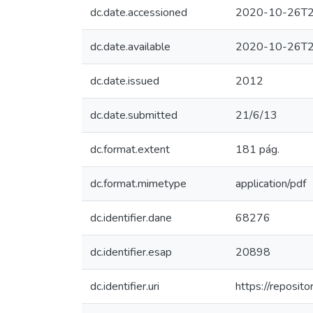
dc.date.accessioned
2020-10-26T2
dc.date.available
2020-10-26T2
dc.date.issued
2012
dc.date.submitted
21/6/13
dc.format.extent
181 pág.
dc.format.mimetype
application/pdf
dc.identifier.dane
68276
dc.identifier.esap
20898
dc.identifier.uri
https://reposi