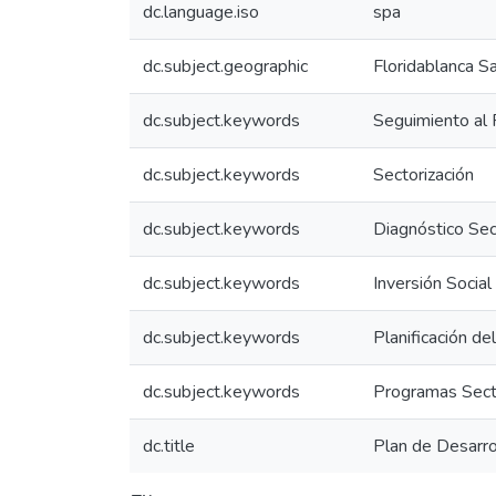
dc.language.iso
spa
dc.subject.geographic
Floridablanca S
dc.subject.keywords
Seguimiento al 
dc.subject.keywords
Sectorización
dc.subject.keywords
Diagnóstico Sec
dc.subject.keywords
Inversión Social
dc.subject.keywords
Planificación de
dc.subject.keywords
Programas Sect
dc.title
Plan de Desarr