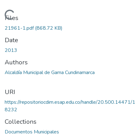
Loading...
Files
21961-1.pdf
(868.72 KB)
Date
2013
Authors
Alcaldía Municipal de Gama Cundinamarca
URI
https://repositoriocdim.esap.edu.co/handle/20.500.14471/1
8232
Collections
Documentos Municipales