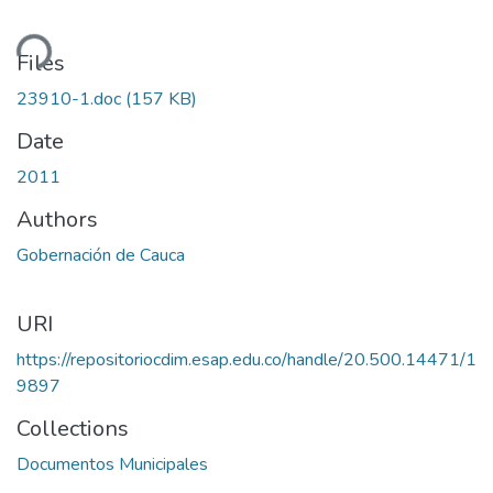
ding...
Files
23910-1.doc
(157 KB)
Date
2011
Authors
Gobernación de Cauca
URI
https://repositoriocdim.esap.edu.co/handle/20.500.14471/1
9897
Collections
Documentos Municipales