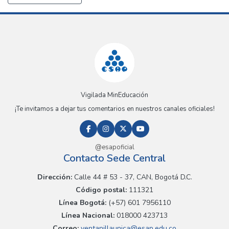
Vigilada MinEducación
¡Te invitamos a dejar tus comentarios en nuestros canales oficiales!
@esapoficial
Contacto Sede Central
Dirección:
Calle 44 # 53 - 37, CAN, Bogotá D.C.
Código postal:
111321
Línea Bogotá:
(+57) 601 7956110
Línea Nacional:
018000 423713
Correo:
ventanillaunica@esap.edu.co