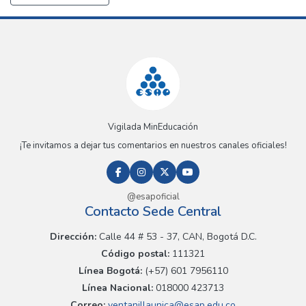
Vigilada MinEducación
¡Te invitamos a dejar tus comentarios en nuestros canales oficiales!
@esapoficial
Contacto Sede Central
Dirección:
Calle 44 # 53 - 37, CAN, Bogotá D.C.
Código postal:
111321
Línea Bogotá:
(+57) 601 7956110
Línea Nacional:
018000 423713
Correo:
ventanillaunica@esap.edu.co