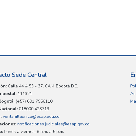
acto Sede Central
E
ión:
Calle 44 # 53 - 37, CAN, Bogotá D.C.
Pol
 postal:
111321
Ac
Bogotá:
(+57) 601 7956110
Ma
Nacional:
018000 423713
:
ventanillaunica@esap.edu.co
caciones:
notificaciones.judiciales@esap.gov.co
o:
Lunes a viernes, 8 a.m. a 5 p.m.