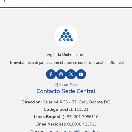
Vigilada MinEducación
¡Te invitamos a dejar tus comentarios en nuestros canales oficiales!
@esapoficial
Contacto Sede Central
Dirección:
Calle 44 # 53 - 37, CAN, Bogotá D.C.
Código postal:
111321
Línea Bogotá:
(+57) 601 7956110
Línea Nacional:
018000 423713
Correo:
ventanillaunica@esap.edu.co