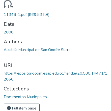
ading...
Files
11348-1.pdf
(869.53 KB)
Date
2008
Authors
Alcaldía Municipal de San Onofre Sucre
URI
https://repositoriocdim.esap.edu.co/handle/20.500.14471/1
2860
Collections
Documentos Municipales
Full item page