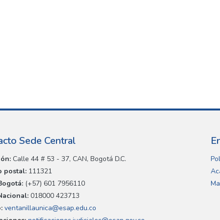
acto Sede Central
E
ión:
Calle 44 # 53 - 37, CAN, Bogotá D.C.
Pol
 postal:
111321
Ac
Bogotá:
(+57) 601 7956110
Ma
Nacional:
018000 423713
:
ventanillaunica@esap.edu.co