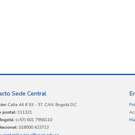
acto Sede Central
E
ión:
Calle 44 # 53 - 37, CAN, Bogotá D.C.
Pol
 postal:
111321
Ac
Bogotá:
(+57) 601 7956110
Ma
Nacional:
018000 423713
:
ventanillaunica@esap.edu.co