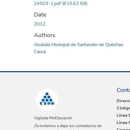
24503-1.pdf
(619.62 KB)
Date
2012
Authors
Alcaldía Municipal de Santander de Quilichao
Cauca
Cont
Direcc
Código
Línea 
Vigilada MinEducación
Línea 
¡Te invitamos a dejar tus comentarios en
Correo