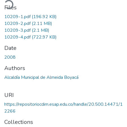
ading...
Files
10209-1.pdf
(196.92 KB)
10209-2.pdf
(2.11 MB)
10209-3.pdf
(2.1 MB)
10209-4.pdf
(722.97 KB)
Date
2008
Authors
Alcaldía Municipal de Almeida Boyacá
URI
https://repositoriocdim.esap.edu.co/handle/20.500.14471/1
2266
Collections