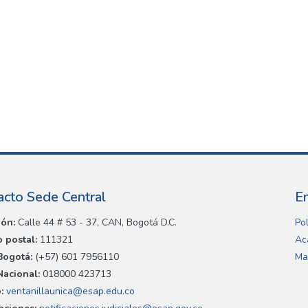
acto Sede Central
E
ión:
Calle 44 # 53 - 37, CAN, Bogotá D.C.
Pol
 postal:
111321
Ac
Bogotá:
(+57) 601 7956110
Ma
Nacional:
018000 423713
:
ventanillaunica@esap.edu.co