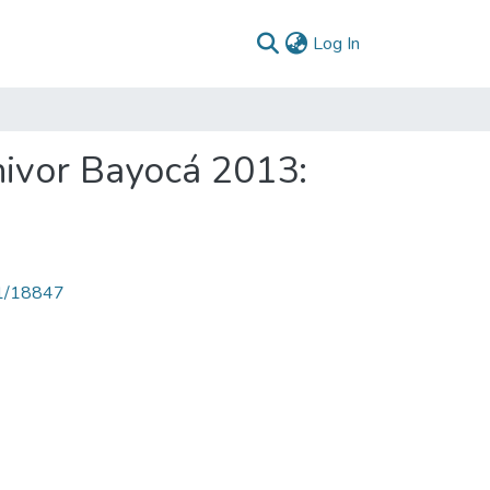
(current)
Log In
hivor Bayocá 2013:
71/18847