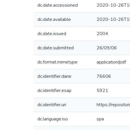
dc.date.accessioned
2020-10-26T1
dc.date.available
2020-10-26T1
dc.date.issued
2004
dc.date.submitted
26/09/06
dc.format.mimetype
application/pdf
dc.identifier.dane
76606
dc.identifier.esap
5921
dc.identifier.uri
https://reposit
dc.language.iso
spa