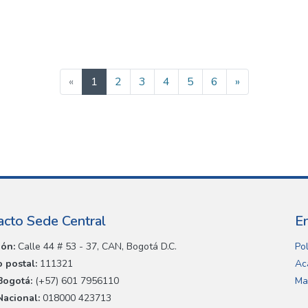
(current)
«
1
2
3
4
5
6
»
acto Sede Central
E
ión:
Calle 44 # 53 - 37, CAN, Bogotá D.C.
Pol
 postal:
111321
Ac
Bogotá:
(+57) 601 7956110
Ma
Nacional:
018000 423713