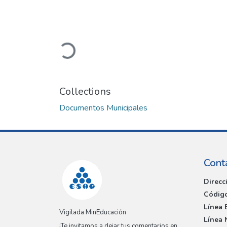
Loading...
Collections
Documentos Municipales
Cont
Direcc
Código
Línea 
Vigilada MinEducación
Línea 
¡Te invitamos a dejar tus comentarios en