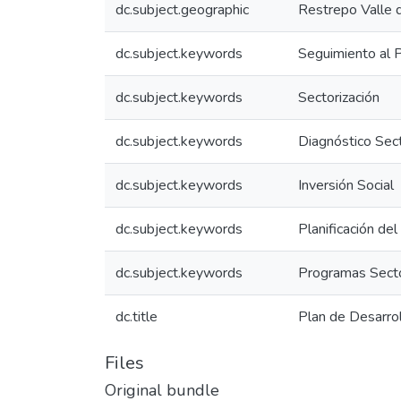
dc.subject.geographic
Restrepo Valle 
dc.subject.keywords
Seguimiento al 
dc.subject.keywords
Sectorización
dc.subject.keywords
Diagnóstico Sect
dc.subject.keywords
Inversión Social
dc.subject.keywords
Planificación del
dc.subject.keywords
Programas Secto
dc.title
Plan de Desarro
Files
Original bundle