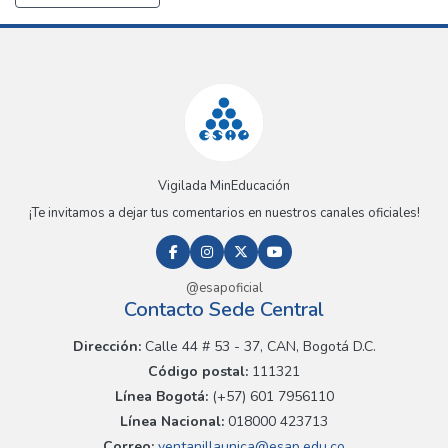
Vigilada MinEducación
¡Te invitamos a dejar tus comentarios en nuestros canales oficiales!
@esapoficial
Contacto Sede Central
Dirección:
Calle 44 # 53 - 37, CAN, Bogotá D.C.
Código postal:
111321
Línea Bogotá:
(+57) 601 7956110
Línea Nacional:
018000 423713
Correo:
ventanillaunica@esap.edu.co