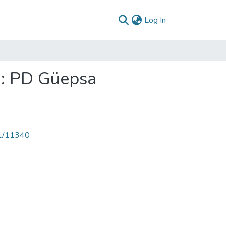
(current)
Log In
7: PD Güepsa
71/11340