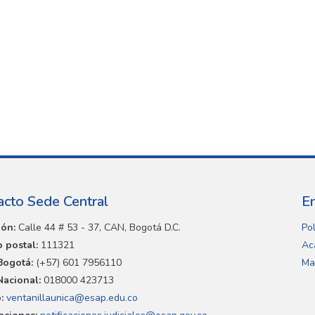
acto Sede Central
E
ión:
Calle 44 # 53 - 37, CAN, Bogotá D.C.
Pol
 postal:
111321
Ac
Bogotá:
(+57) 601 7956110
Ma
Nacional:
018000 423713
:
ventanillaunica@esap.edu.co