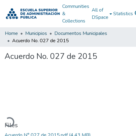
Communities
All of
&
Statistics
DSpace
Collections
Home
Municipios
Documentos Municipales
Acuerdo No. 027 de 2015
Acuerdo No. 027 de 2015
Loading...
Files
Acuerdo N° 027 de 2015.pdf
(4.43 MB)