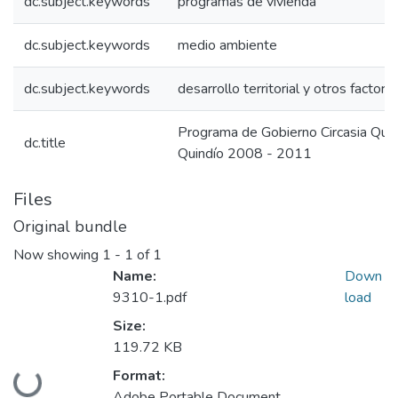
dc.subject.keywords
programas de vivienda
dc.subject.keywords
medio ambiente
dc.subject.keywords
desarrollo territorial y otros factore
Programa de Gobierno Circasia Qui
dc.title
Quindío 2008 - 2011
Files
Original bundle
Now showing
1 - 1 of 1
Name:
Down
9310-1.pdf
load
Size:
119.72 KB
Format:
Loading...
Adobe Portable Document