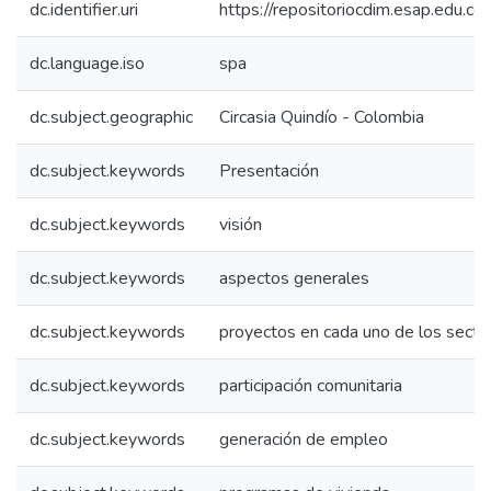
dc.identifier.uri
https://repositoriocdim.esap.edu.
dc.language.iso
spa
dc.subject.geographic
Circasia Quindío - Colombia
dc.subject.keywords
Presentación
dc.subject.keywords
visión
dc.subject.keywords
aspectos generales
dc.subject.keywords
proyectos en cada uno de los secto
dc.subject.keywords
participación comunitaria
dc.subject.keywords
generación de empleo