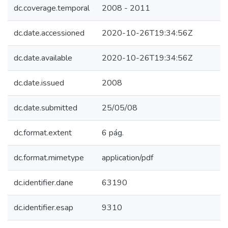
dc.coverage.temporal
2008 - 2011
dc.date.accessioned
2020-10-26T19:34:56Z
dc.date.available
2020-10-26T19:34:56Z
dc.date.issued
2008
dc.date.submitted
25/05/08
dc.format.extent
6 pág.
dc.format.mimetype
application/pdf
dc.identifier.dane
63190
dc.identifier.esap
9310