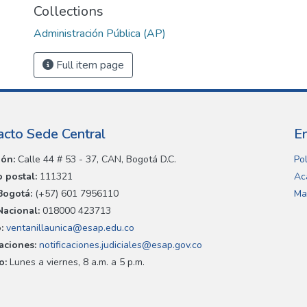
Collections
Administración Pública (AP)
Full item page
acto Sede Central
E
ión:
Calle 44 # 53 - 37, CAN, Bogotá D.C.
Pol
 postal:
111321
Ac
Bogotá:
(+57) 601 7956110
Ma
Nacional:
018000 423713
:
ventanillaunica@esap.edu.co
caciones:
notificaciones.judiciales@esap.gov.co
o:
Lunes a viernes, 8 a.m. a 5 p.m.