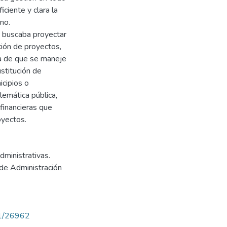
iciente y clara la
ano.
se buscaba proyectar
ción de proyectos,
da de que se maneje
stitución de
icipios o
emática pública,
financieras que
oyectos.
dministrativas.
 de Administración
71/26962