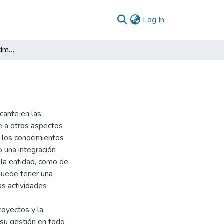
(current)
Log In
Informe final Prácticas administrativas FINDETER
icante en las
se a otros aspectos
n los conocimientos
o una integración
 la entidad, como de
puede tener una
as actividades
royectos y la
 su gestión en todo