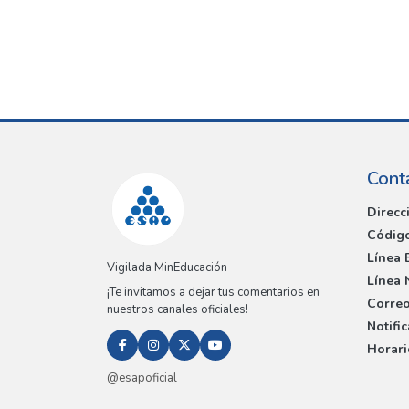
Cont
Direcc
Código
Línea 
Vigilada MinEducación
Línea 
¡Te invitamos a dejar tus comentarios en
Correo
nuestros canales oficiales!
Notifi
Horari
@esapoficial