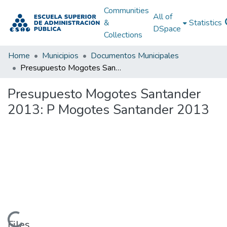
Communities
All of
&
Statistics
DSpace
Collections
Home
Municipios
Documentos Municipales
Presupuesto Mogotes Santander 2013: P Mogotes Santander 2013
Presupuesto Mogotes Santander
2013: P Mogotes Santander 2013
Loading...
Files