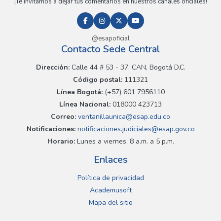
¡Te invitamos a dejar tus comentarios en nuestros canales oficiales!
@esapoficial
Contacto Sede Central
Dirección:
Calle 44 # 53 - 37, CAN, Bogotá D.C.
Código postal:
111321
Línea Bogotá:
(+57) 601 7956110
Línea Nacional:
018000 423713
Correo:
ventanillaunica@esap.edu.co
Notificaciones:
notificaciones.judiciales@esap.gov.co
Horario:
Lunes a viernes, 8 a.m. a 5 p.m.
Enlaces
Política de privacidad
Academusoft
Mapa del sitio