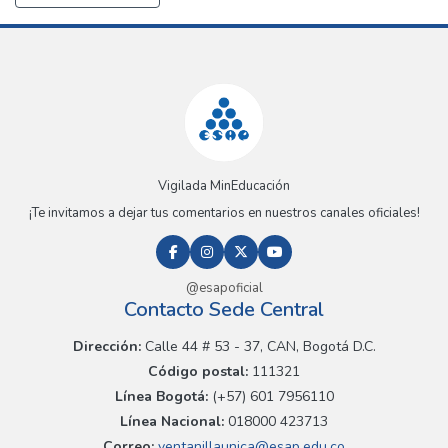
Vigilada MinEducación
¡Te invitamos a dejar tus comentarios en nuestros canales oficiales!
@esapoficial
Contacto Sede Central
Dirección:
Calle 44 # 53 - 37, CAN, Bogotá D.C.
Código postal:
111321
Línea Bogotá:
(+57) 601 7956110
Línea Nacional:
018000 423713
Correo:
ventanillaunica@esap.edu.co