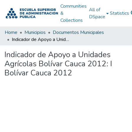
Communities
All of
&
Statistics
DSpace
Collections
Home
Municipios
Documentos Municipales
Indicador de Apoyo a Unidades Agrícolas Bolívar Cauca 2012: I Bolívar Cauca 2012
Indicador de Apoyo a Unidades
Agrícolas Bolívar Cauca 2012: I
Bolívar Cauca 2012
Loading...