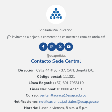
Vigilada MinEducación
¡Te invitamos a dejar tus comentarios en nuestros canales oficiales!
@esapoficial
Contacto Sede Central
Dirección:
Calle 44 # 53 - 37, CAN, Bogotá D.C.
Código postal:
111321
Línea Bogotá:
(+57) 601 7956110
Línea Nacional:
018000 423713
Correo:
ventanillaunica@esap.edu.co
Notificaciones:
notificaciones.judiciales@esap.gov.co
Horario:
Lunes a viernes, 8 a.m. a 5 p.m.