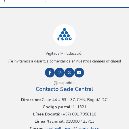
Vigilada MinEducación
¡Te invitamos a dejar tus comentarios en nuestros canales oficiales!
@esapoficial
Contacto Sede Central
Dirección:
Calle 44 # 53 - 37, CAN, Bogotá D.C.
Código postal:
111321
Línea Bogotá:
(+57) 601 7956110
Línea Nacional:
018000 423713
Correo:
ventanillaunica@esap.edu.co