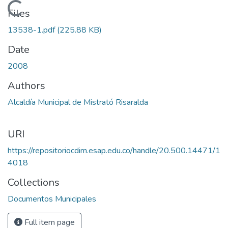
Loading...
Files
13538-1.pdf
(225.88 KB)
Date
2008
Authors
Alcaldía Municipal de Mistrató Risaralda
URI
https://repositoriocdim.esap.edu.co/handle/20.500.14471/1
4018
Collections
Documentos Municipales
Full item page