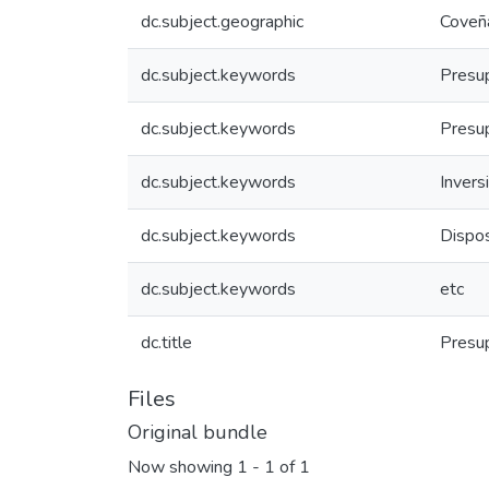
dc.subject.geographic
Coveñ
dc.subject.keywords
Presup
dc.subject.keywords
Presu
dc.subject.keywords
Invers
dc.subject.keywords
Dispos
dc.subject.keywords
etc
dc.title
Presu
Files
Original bundle
Now showing
1 - 1 of 1