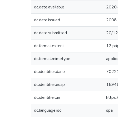
dc.date.available
2020-
dc.date.issued
2008
dc.date.submitted
20/12
dc.format.extent
12 pá
dc.format.mimetype
applic
dc.identifier.dane
7022
dc.identifier.esap
1594
dc.identifier.uri
https
dc.language.iso
spa