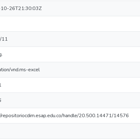
10-26T21:30:03Z
/11
g.
ation/vnd.ms-excel
1
6
://repositoriocdim.esap.edu.co/handle/20.500.14471/14576