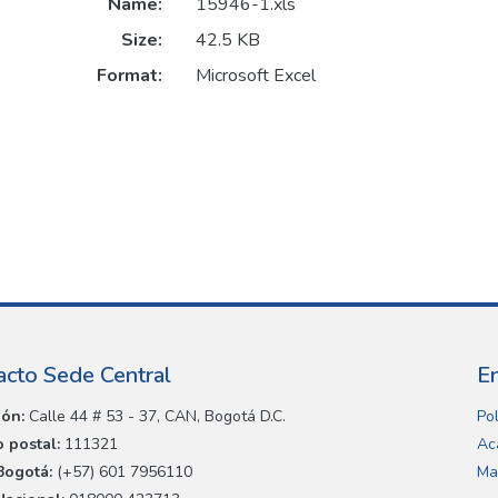
Name:
15946-1.xls
Size:
42.5 KB
Format:
Microsoft Excel
acto Sede Central
E
ión:
Calle 44 # 53 - 37, CAN, Bogotá D.C.
Pol
 postal:
111321
Ac
Bogotá:
(+57) 601 7956110
Ma