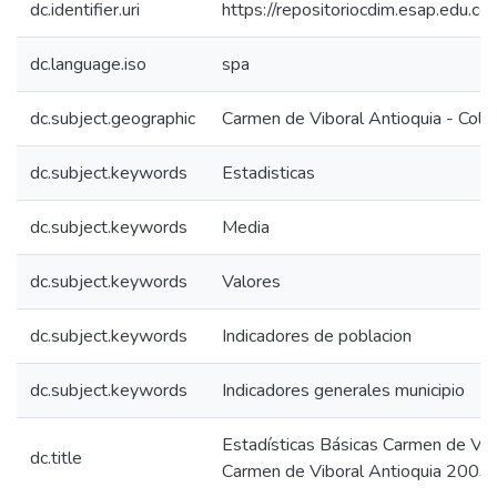
dc.identifier.uri
https://repositoriocdim.esap.edu.
dc.language.iso
spa
dc.subject.geographic
Carmen de Viboral Antioquia - Colo
dc.subject.keywords
Estadisticas
dc.subject.keywords
Media
dc.subject.keywords
Valores
dc.subject.keywords
Indicadores de poblacion
dc.subject.keywords
Indicadores generales municipio
Estadísticas Básicas Carmen de Vib
dc.title
Carmen de Viboral Antioquia 2003