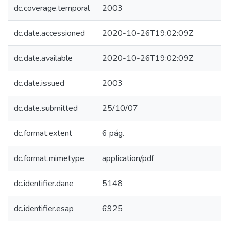
dc.coverage.temporal
2003
dc.date.accessioned
2020-10-26T19:02:09Z
dc.date.available
2020-10-26T19:02:09Z
dc.date.issued
2003
dc.date.submitted
25/10/07
dc.format.extent
6 pág.
dc.format.mimetype
application/pdf
dc.identifier.dane
5148
dc.identifier.esap
6925