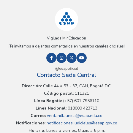
Vigilada MinEducación
¡Te invitamos a dejar tus comentarios en nuestros canales oficiales!
@esapoficial
Contacto Sede Central
Dirección:
Calle 44 # 53 - 37, CAN, Bogotá D.C.
Código postal:
111321
Línea Bogotá:
(+57) 601 7956110
Línea Nacional:
018000 423713
Correo:
ventanillaunica@esap.edu.co
Notificaciones:
notificaciones.judiciales@esap.gov.co
Horario:
Lunes a viernes, 8 a.m. a 5 p.m.