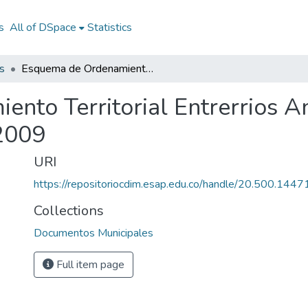
s
All of DSpace
Statistics
s
Esquema de Ordenamiento Territorial Entrerrios Antioquia 2009: EOT Entrerrios Antioquia 2009
nto Territorial Entrerrios A
 2009
URI
https://repositoriocdim.esap.edu.co/handle/20.500.144
Collections
Documentos Municipales
Full item page