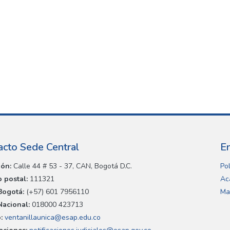
acto Sede Central
E
ión:
Calle 44 # 53 - 37, CAN, Bogotá D.C.
Pol
 postal:
111321
Ac
Bogotá:
(+57) 601 7956110
Ma
Nacional:
018000 423713
:
ventanillaunica@esap.edu.co