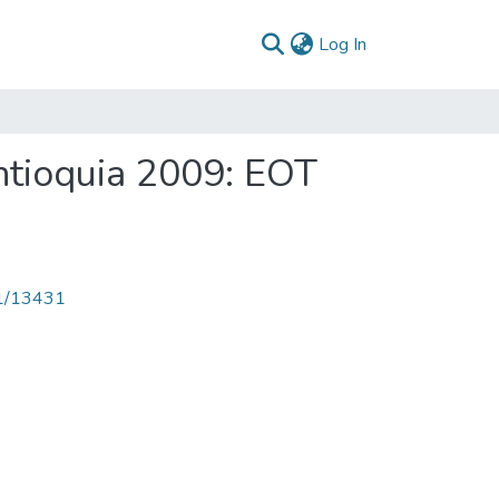
(current)
Log In
ntioquia 2009: EOT
71/13431