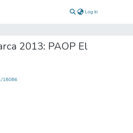
(current)
Log In
arca 2013: PAOP El
71/18086