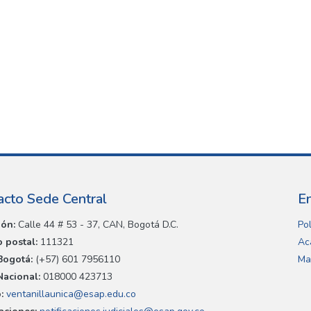
acto Sede Central
E
ión:
Calle 44 # 53 - 37, CAN, Bogotá D.C.
Pol
 postal:
111321
Ac
Bogotá:
(+57) 601 7956110
Ma
Nacional:
018000 423713
:
ventanillaunica@esap.edu.co