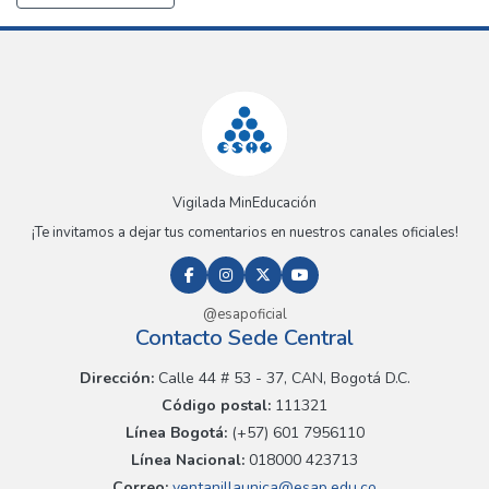
Vigilada MinEducación
¡Te invitamos a dejar tus comentarios en nuestros canales oficiales!
@esapoficial
Contacto Sede Central
Dirección:
Calle 44 # 53 - 37, CAN, Bogotá D.C.
Código postal:
111321
Línea Bogotá:
(+57) 601 7956110
Línea Nacional:
018000 423713
Correo:
ventanillaunica@esap.edu.co