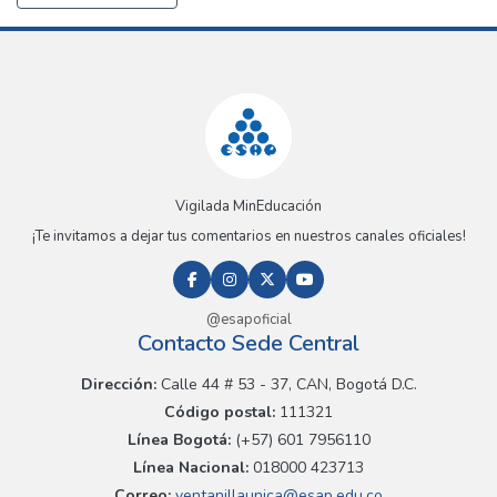
Vigilada MinEducación
¡Te invitamos a dejar tus comentarios en nuestros canales oficiales!
@esapoficial
Contacto Sede Central
Dirección:
Calle 44 # 53 - 37, CAN, Bogotá D.C.
Código postal:
111321
Línea Bogotá:
(+57) 601 7956110
Línea Nacional:
018000 423713
Correo:
ventanillaunica@esap.edu.co