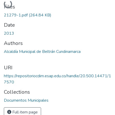
Loading...
Files
21279-1.pdf
(264.84 KB)
Date
2013
Authors
Alcaldía Municipal de Beltrán Cundinamarca
URI
https://repositoriocdim.esap.edu.co/handle/20.500.14471/1
7570
Collections
Documentos Municipales
Full item page