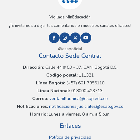
Vigilada MinEducación
¡Te invitamos a dejar tus comentarios en nuestros canales oficiales!
@esapoficial
Contacto Sede Central
Dirección:
Calle 44 # 53 - 37, CAN, Bogotá D.C.
Código postal:
111321
Línea Bogotá:
(+57) 601 7956110
Línea Nacional:
018000 423713
Correo:
ventanillaunica@esap.edu.co
Notificaciones:
notificaciones.judiciales@esap.gov.co
Horario:
Lunes a viernes, 8 a.m. a 5 p.m.
Enlaces
Política de privacidad