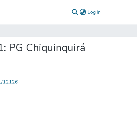
(current)
Log In
1: PG Chiquinquirá
71/12126