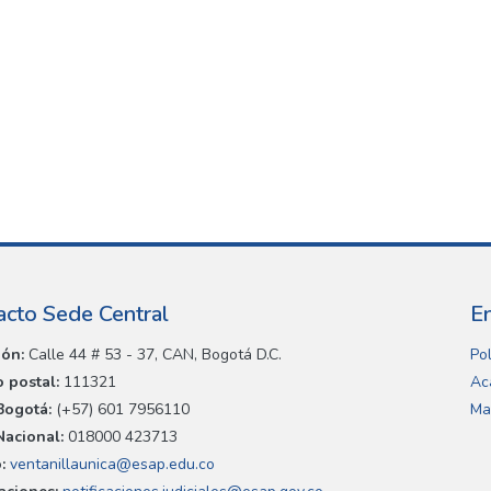
acto Sede Central
E
ión:
Calle 44 # 53 - 37, CAN, Bogotá D.C.
Pol
 postal:
111321
Ac
Bogotá:
(+57) 601 7956110
Ma
Nacional:
018000 423713
:
ventanillaunica@esap.edu.co