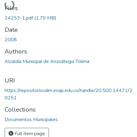
Loading...
Files
24253-1.pdf
(1.79 MB)
Date
2008
Authors
Alcaldía Municipal de Anzoátegui Tolima
URI
https://repositoriocdim.esap.edu.co/handle/20.500.14471/2
0251
Collections
Documentos Municipales
Full item page