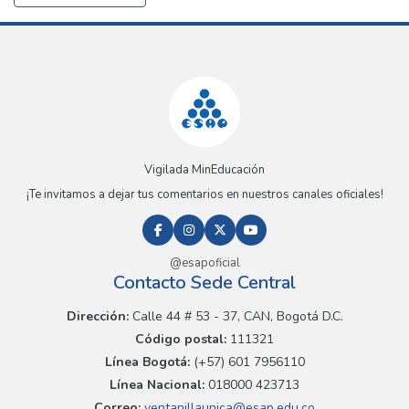
Vigilada MinEducación
¡Te invitamos a dejar tus comentarios en nuestros canales oficiales!
@esapoficial
Contacto Sede Central
Dirección:
Calle 44 # 53 - 37, CAN, Bogotá D.C.
Código postal:
111321
Línea Bogotá:
(+57) 601 7956110
Línea Nacional:
018000 423713
Correo:
ventanillaunica@esap.edu.co