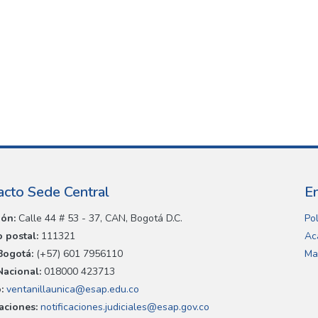
acto Sede Central
E
ión:
Calle 44 # 53 - 37, CAN, Bogotá D.C.
Pol
 postal:
111321
Ac
Bogotá:
(+57) 601 7956110
Ma
Nacional:
018000 423713
:
ventanillaunica@esap.edu.co
caciones:
notificaciones.judiciales@esap.gov.co