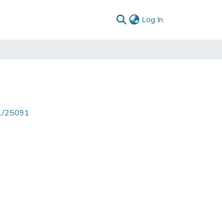
(current)
Log In
71/25091