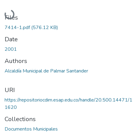
Loading...
Files
7414-1.pdf
(576.12 KB)
Date
2001
Authors
Alcaldía Municipal de Palmar Santander
URI
https://repositoriocdim.esap.edu.co/handle/20.500.14471/1
1620
Collections
Documentos Municipales