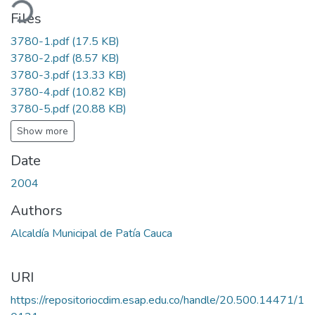
ading...
Files
3780-1.pdf
(17.5 KB)
3780-2.pdf
(8.57 KB)
3780-3.pdf
(13.33 KB)
3780-4.pdf
(10.82 KB)
3780-5.pdf
(20.88 KB)
Show more
Date
2004
Authors
Alcaldía Municipal de Patía Cauca
URI
https://repositoriocdim.esap.edu.co/handle/20.500.14471/1