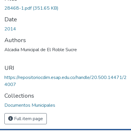
oading...
28468-1.pdf
(351.65 KB)
Date
2014
Authors
Alcadia Municipal de El Roble Sucre
URI
https://repositoriocdim.esap.edu.co/handle/20.500.14471/2
4007
Collections
Documentos Municipales
Full item page