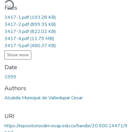
ading...
Files
3417-1.pdf
(193.28 KB)
3417-2.pdf
(899.35 KB)
3417-3.pdf
(822.02 KB)
3417-4.pdf
(11.79 MB)
3417-5.pdf
(480.37 KB)
Show more
Date
1999
Authors
Alcaldía Municipal de Valledupar Cesar
URI
https://repositoriocdim.esap.edu.co/handle/20.500.14471/9