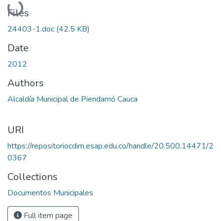
Loading...
Files
24403-1.doc
(42.5 KB)
Date
2012
Authors
Alcaldía Municipal de Piendamó Cauca
URI
https://repositoriocdim.esap.edu.co/handle/20.500.14471/2
0367
Collections
Documentos Municipales
Full item page