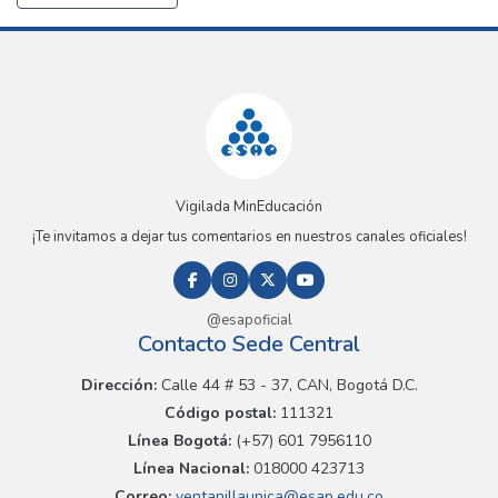
Vigilada MinEducación
¡Te invitamos a dejar tus comentarios en nuestros canales oficiales!
@esapoficial
Contacto Sede Central
Dirección:
Calle 44 # 53 - 37, CAN, Bogotá D.C.
Código postal:
111321
Línea Bogotá:
(+57) 601 7956110
Línea Nacional:
018000 423713
Correo:
ventanillaunica@esap.edu.co