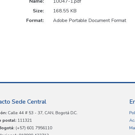
Name:
10047-1.pdf
Size:
168.55 KB
Format:
Adobe Portable Document Format
acto Sede Central
E
ión:
Calle 44 # 53 - 37, CAN, Bogotá D.C.
Pol
 postal:
111321
Ac
Bogotá:
(+57) 601 7956110
Ma