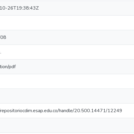
10-26T19:38:43Z
/08
.
tion/pdf
2
7
//repositoriocdim.esap.edu.co/handle/20.500.14471/12249