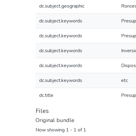
dc.subject.geographic
Ronces
dc.subject.keywords
Presup
dc.subject.keywords
Presup
dc.subject.keywords
Inversi
dc.subject.keywords
Dispos
dc.subject.keywords
etc
dc.title
Presup
Files
Original bundle
Now showing
1 - 1 of 1