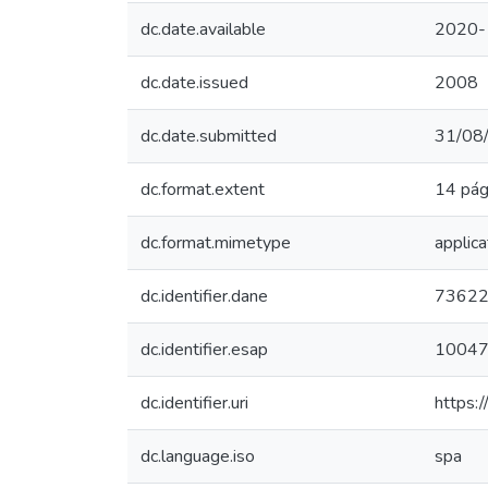
dc.date.available
2020-
dc.date.issued
2008
dc.date.submitted
31/08
dc.format.extent
14 pág
dc.format.mimetype
applica
dc.identifier.dane
7362
dc.identifier.esap
1004
dc.identifier.uri
https:
dc.language.iso
spa