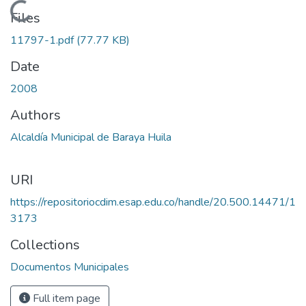
Loading...
Files
11797-1.pdf
(77.77 KB)
Date
2008
Authors
Alcaldía Municipal de Baraya Huila
URI
https://repositoriocdim.esap.edu.co/handle/20.500.14471/1
3173
Collections
Documentos Municipales
Full item page