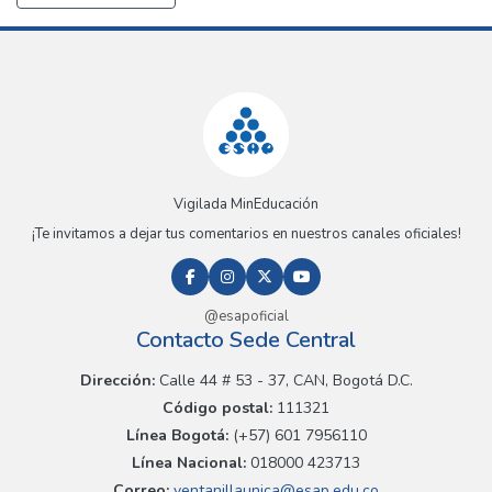
Vigilada MinEducación
¡Te invitamos a dejar tus comentarios en nuestros canales oficiales!
@esapoficial
Contacto Sede Central
Dirección:
Calle 44 # 53 - 37, CAN, Bogotá D.C.
Código postal:
111321
Línea Bogotá:
(+57) 601 7956110
Línea Nacional:
018000 423713
Correo:
ventanillaunica@esap.edu.co