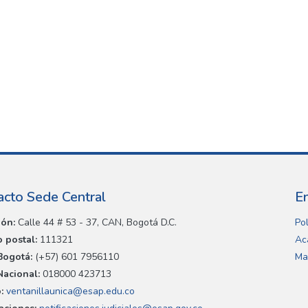
acto Sede Central
E
ión:
Calle 44 # 53 - 37, CAN, Bogotá D.C.
Pol
 postal:
111321
Ac
Bogotá:
(+57) 601 7956110
Ma
Nacional:
018000 423713
:
ventanillaunica@esap.edu.co