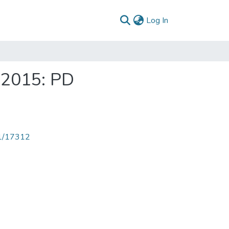
(current)
Log In
 2015: PD
71/17312